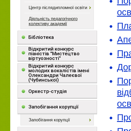
По
Центр післядипломної освіти
осв
Діяльність педагогічного
Пл
колективу академії
Бібліотека
Апе
Відкритий конкурс
Пр
піаністів "Мистецтво
віртуозності"
Дор
Відкритий конкурс
молодих вокалістів імені
Олександри Чалеєвої
По
(Чубинської)
ві
Оркестр-студія
осв
Запобігання корупції
Про
Запобігання корупції