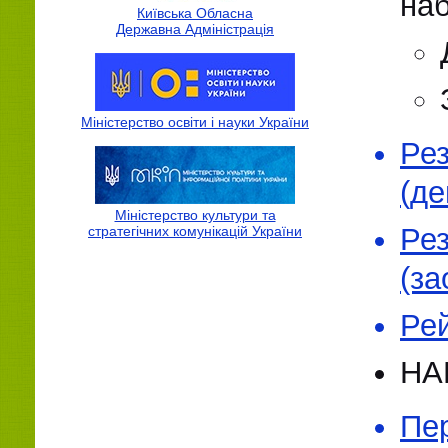
наб
Київська Обласна
Державна Адмiнiстрацiя
Міністерство освіти і науки України
Ре
(д
Міністерство культури та
Ре
стратегічних комунікацій України
(за
Рей
НА
Пер