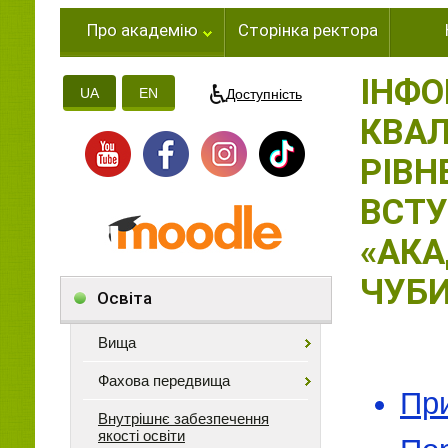
Про академію
Сторінка ректора
ІНФО
UA
EN
Доступність
КВАЛ
РІВН
ВСТУ
«АКА
ЧУБИ
Освіта
Вища
Фахова передвища
При
Внутрішнє забезпечення
якості освіти