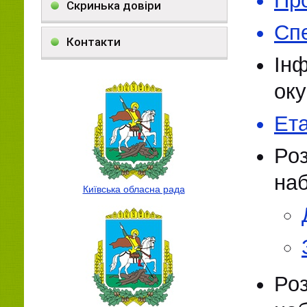
Про
Скринька довіри
Спе
Контакти
Ін
оку
Ета
Ро
наб
Київська обласна рада
Ро