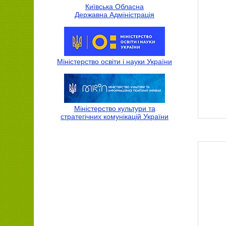
Київська Обласна
Державна Адмiнiстрацiя
Міністерство освіти і науки України
Міністерство культури та
стратегічних комунікацій України