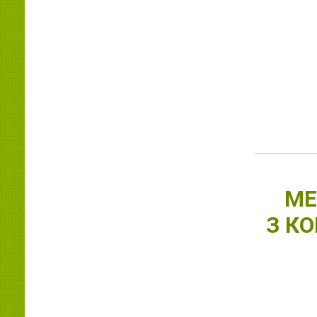
МЕ
З К