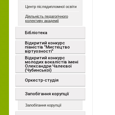
Центр післядипломної освіти
Діяльність педагогічного
колективу академії
Бібліотека
Відкритий конкурс
піаністів "Мистецтво
віртуозності"
Відкритий конкурс
молодих вокалістів імені
Олександри Чалеєвої
(Чубинської)
Оркестр-студія
Запобігання корупції
Запобігання корупції