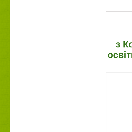
з К
осві