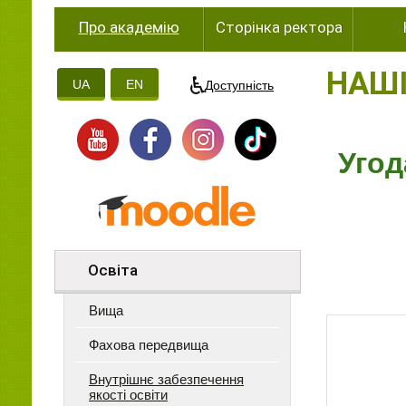
Про академію
Сторінка ректора
НАШІ
UA
EN
Доступність
Угод
Освіта
Вища
Фахова передвища
Внутрішнє забезпечення
якості освіти