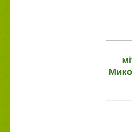
м
Мико