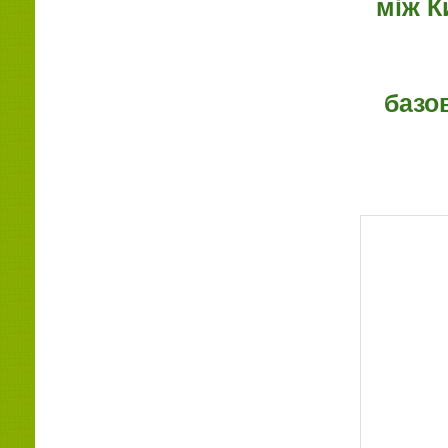
між К
базо