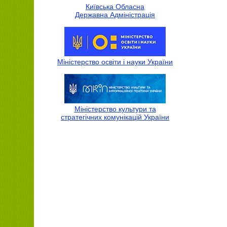
Київська Обласна
Державна Адмiнiстрацiя
Міністерство освіти і науки України
Міністерство культури та
стратегічних комунікацій України