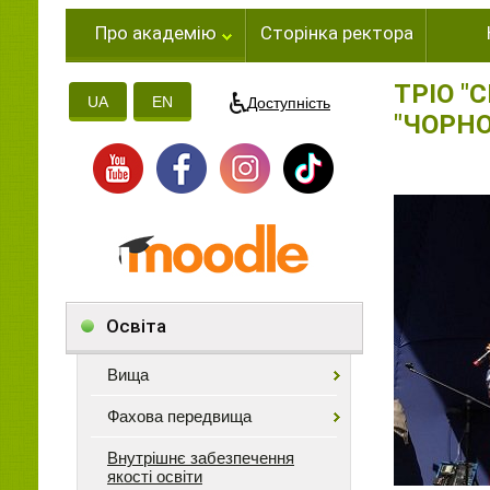
Про академію
Сторінка ректора
ТРІО "
UA
EN
Доступність
"ЧОРНО
Освіта
Вища
Фахова передвища
Внутрішнє забезпечення
якості освіти