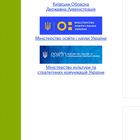
Київська Обласна
Державна Адмiнiстрацiя
Міністерство освіти і науки України
Міністерство культури та
стратегічних комунікацій України