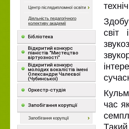
техні
Центр післядипломної освіти
Діяльність педагогічного
Здобу
колективу академії
світ 
Бібліотека
звуко
Відкритий конкурс
піаністів "Мистецтво
звук
віртуозності"
інтер
Відкритий конкурс
молодих вокалістів імені
Олександри Чалеєвої
сучас
(Чубинської)
Оркестр-студія
Кульм
час я
Запобігання корупції
семпл
Запобігання корупції
Таки