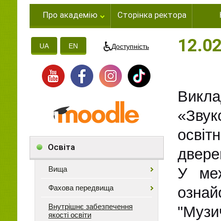
Про академію
Сторінка ректора
12.0
UA
EN
Доступність
Викл
«Звук
освіт
Освіта
двере
Вища
У меж
Фахова передвища
озна
Внутрішнє забезпечення
"Музи
якості освіти