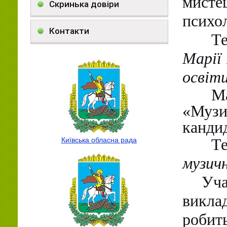
мисте
Скринька довіри
психол
Контакти
Т
Марії 
освіти
М
«Музич
кандид
Т
Київська обласна рада
музичн
Уча
виклад
робить