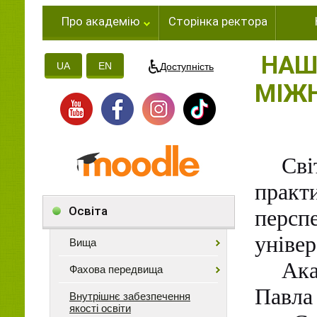
Про академію
Сторінка ректора
НАШІ
UA
EN
Доступність
МІЖН
Сві
практ
Освіта
персп
універ
Вища
Ака
Фахова передвища
Павла
Внутрішнє забезпечення
якості освіти