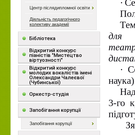
·
Се
Центр післядипломної освіти
Пол
Діяльність педагогічного
Тем
колективу академії
для 
Бібліотека
театр
Відкритий конкурс
піаністів "Мистецтво
диста
віртуозності"
·
С
Відкритий конкурс
молодих вокалістів імені
Олександри Чалеєвої
наука)
(Чубинської)
Над
Оркестр-студія
3-го 
Запобігання корупції
підгот
З
Запобігання корупції