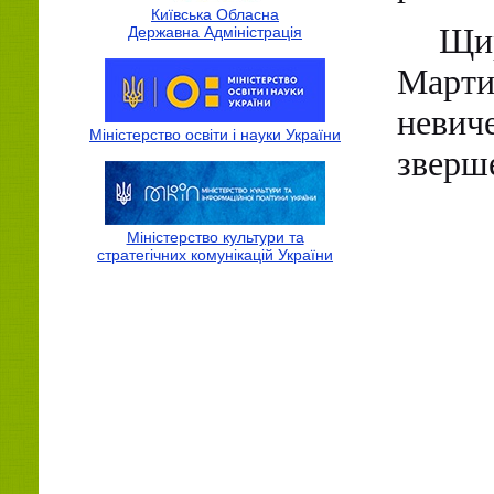
Київська Обласна
Щи
Державна Адмiнiстрацiя
Март
невич
Міністерство освіти і науки України
зверш
Міністерство культури та
стратегічних комунікацій України