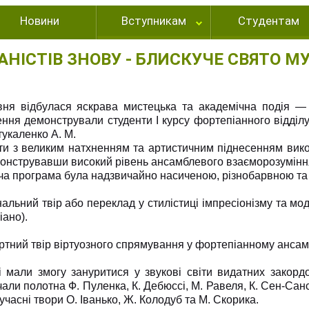
Новини
Вступникам
Студентам
АНІСТІВ ЗНОВУ - БЛИСКУЧЕ СВЯТО М
вня відбулася яскрава мистецька та академічна подія — 
ння демонстрували студенти I курсу фортепіанного відділу
тукаленко А. М.
нти з великим натхненням та артистичним піднесенням вико
онструвавши високий рівень ансамблевого взаєморозуміння 
ча програма була надзвичайно насиченою, різнобарвною та 
інальний твір або переклад у стилістиці імпресіонізму та м
ано).
ертний твір віртуозного спрямування у фортепіанному ансам
чі мали змогу зануритися у звукові світи видатних закорд
али полотна Ф. Пуленка, К. Дебюссі, М. Равеля, К. Сен-Санса
учасні твори О. Іванько, Ж. Колодуб та М. Скорика.