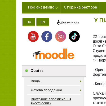
Про академію
Сторінка ректора
У ПІ
UA
EN
Доступність
22 тра
досягне
О. та С
​Студе
продем
​✨ Твор
​- Ориг
Освіта
фортепі
Вища
​- Конц
Фахова передвища
​Слуха
прозвуч
Внутрішнє забезпечення
також с
якості освіти