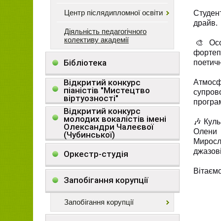
Центр післядипломної освіти
Студен
драйв.
Діяльність педагогічного
колективу академії
​🎨 Ос
фортепі
Бібліотека
поетич
Відкритий конкурс
​Атмосф
піаністів "Мистецтво
супров
віртуозності"
програ
Відкритий конкурс
молодих вокалістів імені
​🎶 Кул
Олександри Чалеєвої
Олени 
(Чубинської)
Миросл
джазові
Оркестр-студія
​Вітаєм
Запобігання корупції
Запобігання корупції