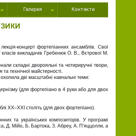
Галерея
Контакти
УЗИКИ
лекція-концерт фортепіанних ансамблів. Свої
 класів викладачів Гребенюк О. В., Вєтрової М.
нали складні дворояльні та чотириручні твори,
та технічної майстерності.
охопила дві масштабні навчальні теми:
одернізму (для фортепіано в 4 руки або для двох
блі XX–XXI століть (для двох фортепіано).
онних та українських композиторів. У програмі
, Д. Мійо, Б. Бартока, З. Абреу, А. П'яццолли, а