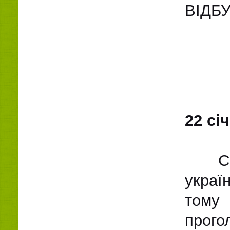
ВІДБ
22 сі
С
украї
тому
прого