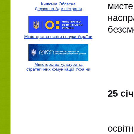
мисте
Київська Обласна
Державна Адмiнiстрацiя
наспр
безсме
Міністерство освіти і науки України
Міністерство культури та
стратегічних комунікацій України
25 сі
24
освіт