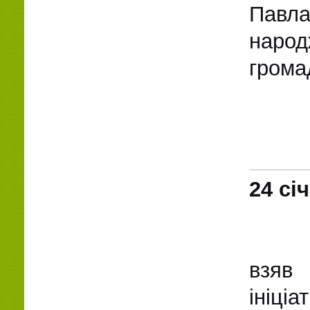
Павл
народ
грома
24 сі
взяв 
ініці