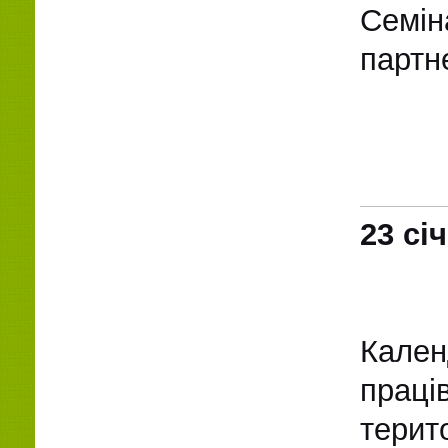
Семі
партн
23 сі
Кален
праці
тери