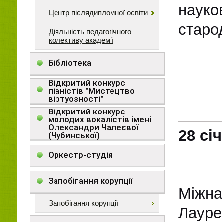
науко
Центр післядипломної освіти
старод
Діяльність педагогічного
колективу академії
Бібліотека
Відкритий конкурс
піаністів "Мистецтво
віртуозності"
Відкритий конкурс
молодих вокалістів імені
Олександри Чалеєвої
28 сі
(Чубинської)
Оркестр-студія
Запобігання корупції
Міжна
Запобігання корупції
Лаур