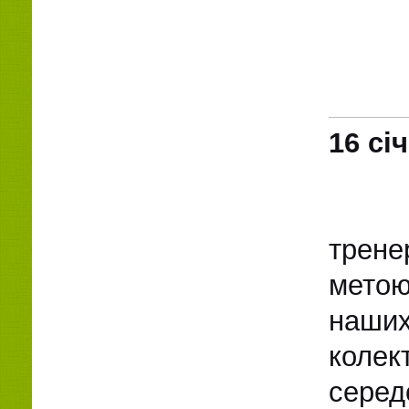
16 сі
трене
метою
наших
колек
серед