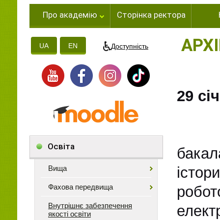
Про академію
Сторінка ректора
АРХІ
UA
EN
Доступність
29 сі
28 
Освіта
бакал
Вища
істор
Фахова передвища
робо
Внутрішнє забезпечення
елект
якості освіти