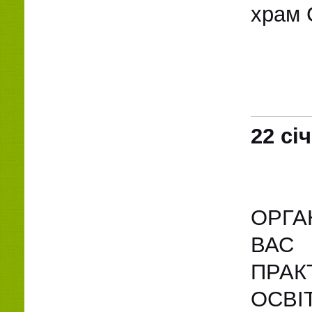
храм 
22 сі
ОРГА
ВАС 
ПРАК
ОСВ