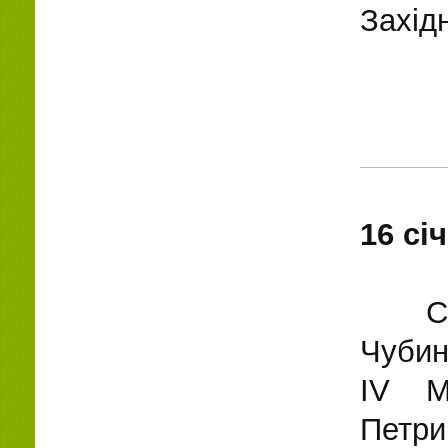
Західн
16 сі
С
Чубин
ІV Мі
Петри