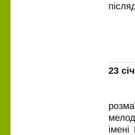
післяд
23 сі
розма
мелод
імені