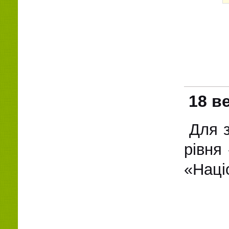
18 в
Для з
рівня
«Наці