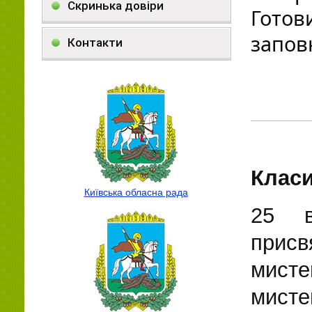
Скринька довіри
Готов
заповн
Контакти
Класи
Київська обласна рада
25 в
присв
мист
мистец