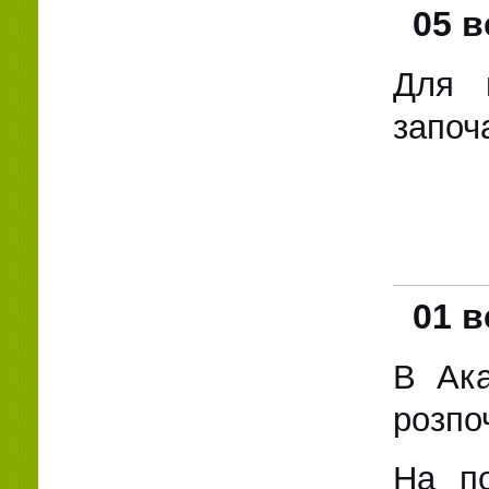
05 в
Для п
започ
01 в
В Ака
розпо
На по