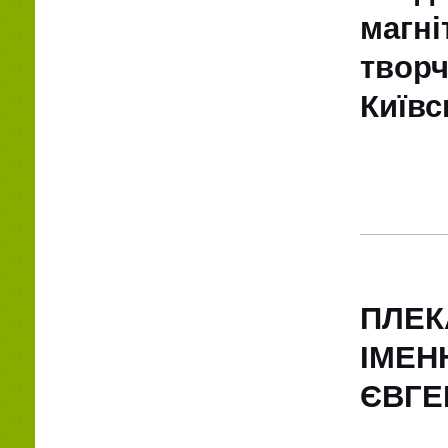
магні
твор
Київс
ПЛЕК
ІМЕН
ЄВГЕ