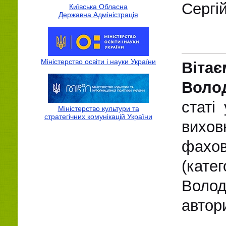
Сергі
Київська Обласна
Державна Адмiнiстрацiя
Міністерство освіти і науки України
Віта
Воло
статі
Міністерство культури та
стратегічних комунікацій України
вихов
фахов
(кате
Воло
автор