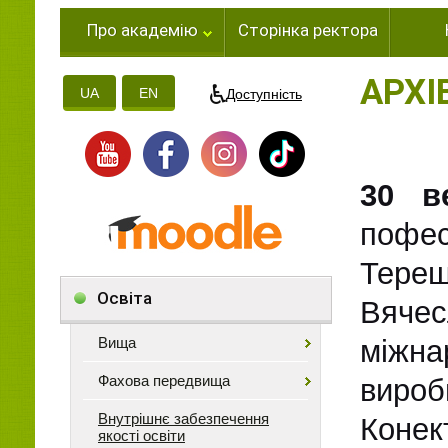
Про академію
Сторінка ректора
АРХІ
UA
EN
Доступність
30 в
пофес
Терещ
Освіта
Вячес
Вища
міжна
Фахова передвища
виро
Внутрішнє забезпечення
Конек
якості освіти