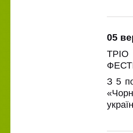
05 ве
ТРІ
ФЕСТ
З 5 п
«Чор
україн