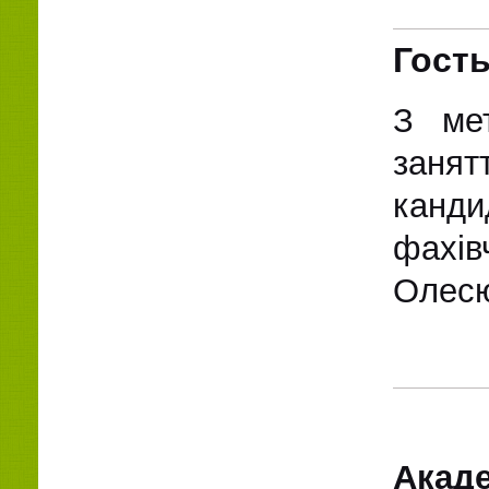
Гость
З ме
занят
канди
фахів
Олесю
Акад