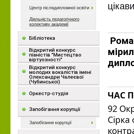
цікави
Центр післядипломної освіти
Діяльність педагогічного
колективу академії
Бібліотека
Рома
мірил
Відкритий конкурс
піаністів "Мистецтво
віртуозності"
дипло
Відкритий конкурс
молодих вокалістів імені
Олександри Чалеєвої
(Чубинської)
ЧАС П
Оркестр-студія
92 Ок
Запобігання корупції
Сірка
Запобігання корупції
контр