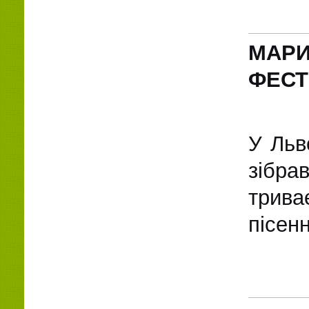
МАР
ФЕСТ
У Льв
зібра
трива
пісенн