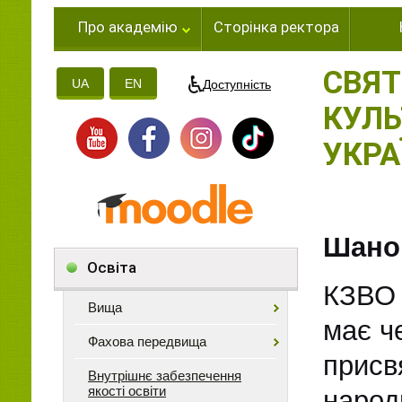
Про академію
Сторінка ректора
СВЯТ
UA
EN
Доступність
КУЛЬ
УКРА
Шанов
Освіта
КЗВО 
Вища
має ч
Фахова передвища
прис
Внутрішнє забезпечення
якості освіти
народ