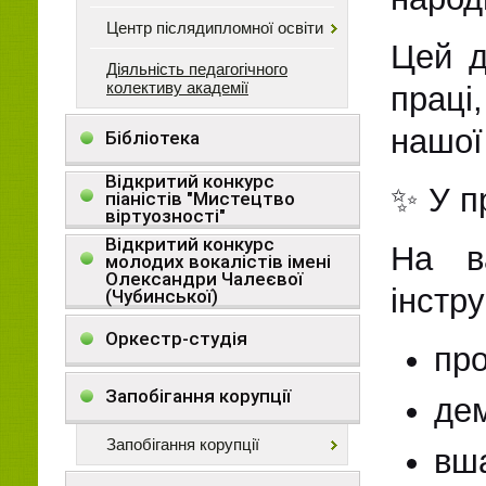
Центр післядипломної освіти
Цей д
Діяльність педагогічного
колективу академії
праці
нашої
Бібліотека
Відкритий конкурс
✨ У п
піаністів "Мистецтво
віртуозності"
Відкритий конкурс
На ва
молодих вокалістів імені
Олександри Чалеєвої
інстру
(Чубинської)
Оркестр-студія
про
Запобігання корупції
дем
Запобігання корупції
вша