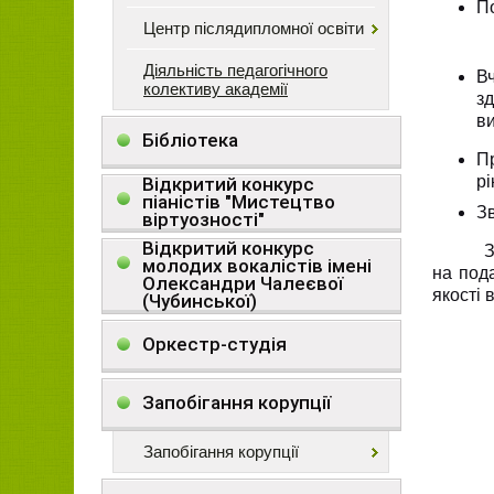
По
Центр післядипломної освіти
Діяльність педагогічного
В
колективу академії
зд
ви
Бібліотека
П
рі
Відкритий конкурс
піаністів "Мистецтво
Зв
віртуозності"
Відкритий конкурс
З
молодих вокалістів імені
на под
Олександри Чалеєвої
якості 
(Чубинської)
Оркестр-студія
Запобігання корупції
Запобігання корупції