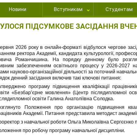
Новини
Вступникам
Студентам
БУЛОСЯ ПІДСУМКОВЕ ЗАСІДАННЯ ВЧЕ
червня 2026 року в онлайн-форматі відбулося чергове засі
анням ректора Академії, кандидата культурології, професо
овича Романчишина. На порядку денному було розглян
ивним забезпеченням освітнього процесу у 2026-2027 на
ами науково-організаційної діяльності за поточний навчальн
док денний засідання включив такі ключові питання:
атверджено програму підвищення кваліфікації працівників
світи «Безбар’єрне мовлення» (Центр післядипломної осв
слядипломної освіти Галина Анатоліївна Солодка.
озглянуто Положення про організацію підвищення кваліф
ацівників Академії. Питання представила методист академії
роректор з навчальної роботи Ольга Миколаївна Сергєєнко 
оложення про робочу програму навчальної дисципліни.