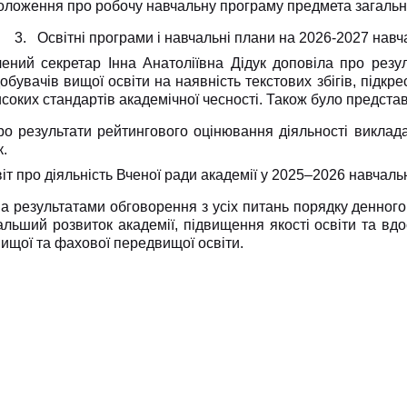
ложення про робочу навчальну програму предмета загальноо
3.
Освітні програми і навчальні плани на 2026-2027 навч
чений секретар Інна Анатоліївна Дідук доповіла про резу
обувачів вищої освіти на наявність текстових збігів, підк
соких стандартів академічної чесності. Також було представ
ро результати рейтингового оцінювання діяльності виклад
к.
іт про діяльність Вченої ради академії у 2025–2026 навчаль
а результатами обговорення з усіх питань порядку денного
альший розвиток академії, підвищення якості освіти та вд
вищої та фахової передвищої освіти.