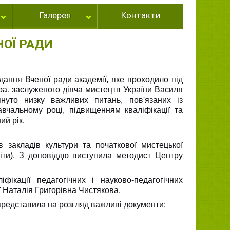
Галерея
Контакти
НОЇ РАДИ
дання Вченої ради академії, яке проходило під
ра, заслуженого діяча мистецтв України Василя
уто низку важливих питань, пов'язаних із
вчальному році, підвищенням кваліфікації та
ий рік.
 закладів культури та початкової мистецької
іти). З доповіддю виступила методист Центру
ікації педагогічних і науково-педагогічних
 Наталія Григорівна Чистякова.
представила на розгляд важливі документи: