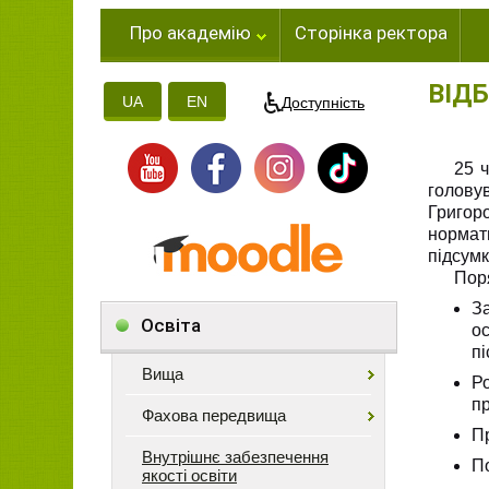
Про академію
Сторінка ректора
ВІД
UA
EN
Доступність
25 
головув
Григор
нормат
підсумк
Поря
З
Освіта
о
пі
Вища
Р
пр
Фахова передвища
П
Внутрішнє забезпечення
П
якості освіти