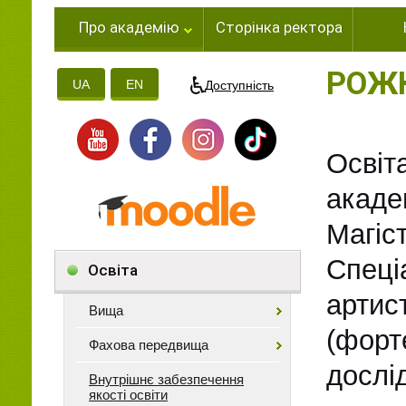
Про академію
Сторінка ректора
РОЖК
UA
EN
Доступність
Освіт
акаде
Магі
Спеці
Освіта
арти
Вища
(форт
Фахова передвища
дослід
Внутрішнє забезпечення
якості освіти