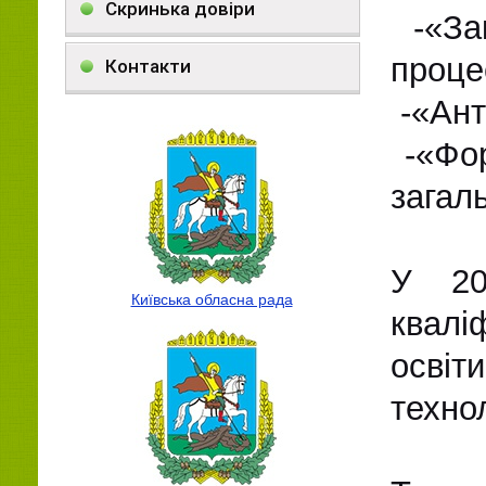
Скринька довіри
-«Зак
проце
Контакти
-«Анти
-«Фор
загал
У 20
Київська обласна рада
квалі
осві
технол