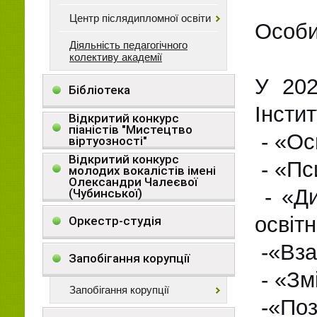
Центр післядипломної освіти
Особи
Діяльність педагогічного
колективу академії
У 202
Бібліотека
Інсти
Відкритий конкурс
піаністів "Мистецтво
- «Ос
віртуозності"
Відкритий конкурс
- «Пс
молодих вокалістів імені
Олександри Чалеєвої
- «Ди
(Чубинської)
освіт
Оркестр-студія
-«Вза
Запобігання корупції
- «Зм
Запобігання корупції
-«Поз