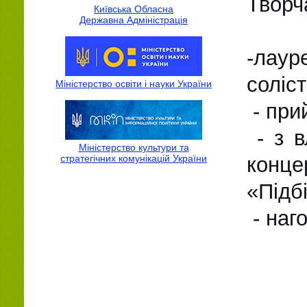
Творч
Київська Обласна
Державна Адмiнiстрацiя
-лаур
соліс
Міністерство освіти і науки України
- при
- з в
Міністерство культури та
стратегічних комунікацій України
конце
«Підб
- наг