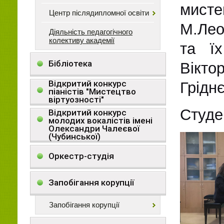
мисте
Центр післядипломної освіти
М.Лео
Діяльність педагогічного
колективу академії
та їх
Бібліотека
Вікто
Відкритий конкурс
Грідн
піаністів "Мистецтво
віртуозності"
Студе
Відкритий конкурс
молодих вокалістів імені
Олександри Чалеєвої
(Чубинської)
Оркестр-студія
Запобігання корупції
Запобігання корупції