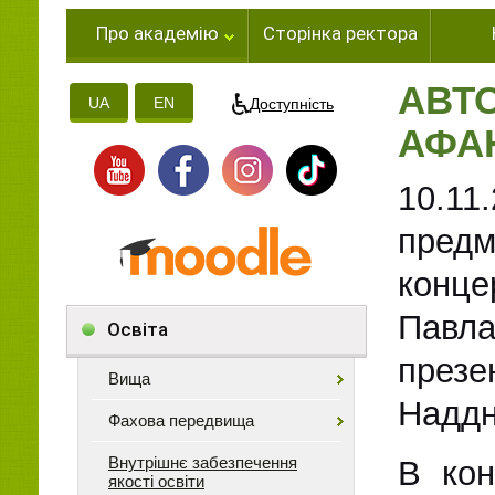
Про академію
Сторінка ректора
АВТ
UA
EN
Доступність
АФА
10.11
пред
конце
Павл
Освіта
през
Вища
Наддн
Фахова передвища
Внутрішнє забезпечення
В кон
якості освіти