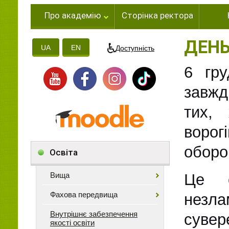
Про академію
Сторінка ректора
ДЕНЬ
UA
EN
Доступність
6 гр
завжд
тих,
воро
оборо
Освіта
Вища
Це с
Фахова передвища
незл
Внутрішнє забезпечення
суве
якості освіти