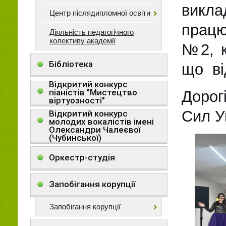
викла
Центр післядипломної освіти
працю
Діяльність педагогічного
колективу академії
№2,
Бібліотека
що в
Відкритий конкурс
піаністів "Мистецтво
Дорог
віртуозності"
Сил
У
Відкритий конкурс
молодих вокалістів імені
Олександри Чалеєвої
(Чубинської)
Оркестр-студія
Запобігання корупції
Запобігання корупції