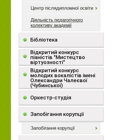
Центр післядипломної освіти
Діяльність педагогічного
колективу академії
Бібліотека
Відкритий конкурс
піаністів "Мистецтво
віртуозності"
Відкритий конкурс
молодих вокалістів імені
Олександри Чалеєвої
(Чубинської)
Оркестр-студія
Запобігання корупції
Запобігання корупції