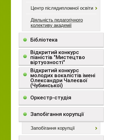
Центр післядипломної освіти
Діяльність педагогічного
колективу академії
Бібліотека
Відкритий конкурс
піаністів "Мистецтво
віртуозності"
Відкритий конкурс
молодих вокалістів імені
Олександри Чалеєвої
(Чубинської)
Оркестр-студія
Запобігання корупції
Запобігання корупції