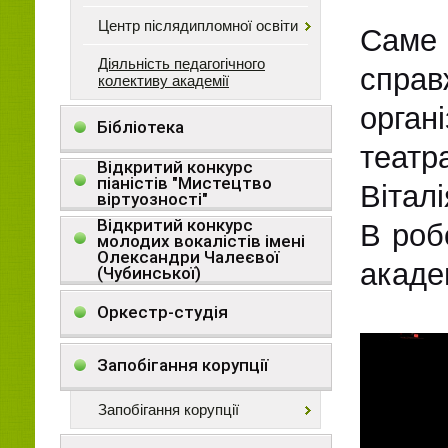
Центр післядипломної освіти
Саме с
Діяльність педагогічного
справ
колективу академії
орган
Бібліотека
театр
Відкритий конкурс
піаністів "Мистецтво
Вітал
віртуозності"
Відкритий конкурс
В роб
молодих вокалістів імені
Олександри Чалеєвої
академ
(Чубинської)
Оркестр-студія
Запобігання корупції
Запобігання корупції