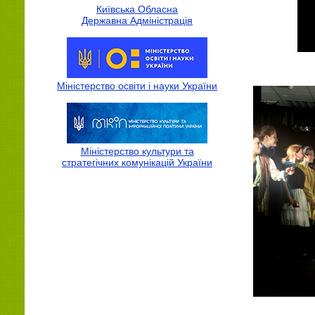
Київська Обласна
Державна Адмiнiстрацiя
Міністерство освіти і науки України
Міністерство культури та
стратегічних комунікацій України