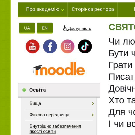
Про академію
Сторінка ректора
СВЯТ
UA
EN
Доступність
Чи лю
Бути 
Грати
Писат
Довіч
Освіта
Хто т
Вища
Для ч
Фахова передвища
І чи 
Внутрішнє забезпечення
якості освіти