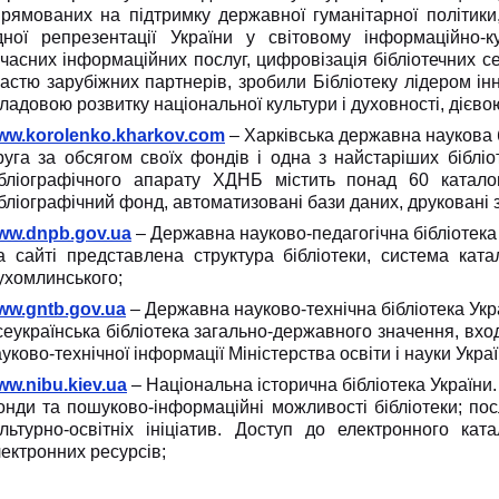
прямованих на підтримку державної гуманітарної політики,
ідної репрезентації України у світовому інформаційно-
часних інформаційних послуг, цифровізація бібліотечних серв
астю зарубіжних партнерів, зробили Бібліотеку лідером інн
ладовою розвитку національної культури і духовності, діє
ww.korolenko.kharkov.com
– Харківська державна наукова бі
руга за обсягом своїх фондів і одна з найстаріших бібліо
ібліографічного апарату ХДНБ містить понад 60 каталогі
бліографічний фонд, автоматизовані бази даних, друковані 
ww.dnpb.gov.ua
– Державна науково-педагогічна бібліотека 
а сайті представлена структура бібліотеки, система катал
ухомлинського;
ww.gntb.gov.ua
– Державна науково-технічна бібліотека Укр
еукраїнська бібліотека загально-державного значення, вход
уково-технічної інформації Міністерства освіти і науки Украї
ww.nibu.kiev.ua
– Національна історична бібліотека України.
нди та пошуково-інформаційні можливості бібліотеки; посл
ультурно-освітніх ініціатив. Доступ до електронного кат
ектронних ресурсів;