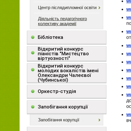
w
Центр післядипломної освіти
w
w
Діяльність педагогічного
по
колективу академії
w
Бібліотека
от
ww
Відкритий конкурс
піаністів "Мистецтво
ww
віртуозності"
w
Відкритий конкурс
молодих вокалістів імені
w
Олександри Чалеєвої
w
(Чубинської)
w
Оркестр-студія
w
до
Запобігання корупції
ос
ww
Запобігання корупції
вч