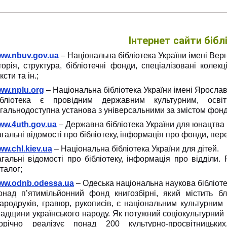
Інтернет сайти бібл
ww.nbuv.gov.ua
– Національна бібліотека України імені Вер
торія, структура, бібліотечні фонди, спеціалізовані колекці
ксти та ін.;
ww.nplu.org
– Національна бібліотека України імені Яросла
ібліотека є провідним державним культурним, освіт
агальнодоступна установа з універсальними за змістом фон
ww.4uth.gov.ua
– Державна бібліотека України для юнацтва
гальні відомості про бібліотеку, інформація про фонди, пере
w.chl.kiev.ua
– Національна бібліотека України для дітей.
агальні відомості про бібліотеку, інформація про відділи
талог;
ww.odnb.odessa.ua
– Одеська національна наукова бібліоте
онад п’ятимільйонний фонд книгозбірні, який містить бл
тародруків, гравюр, рукописів, є національним культурним
падщини українського народу. Як потужний соціокультурний
орічно реалізує понад 200 культурно-просвітницьких,