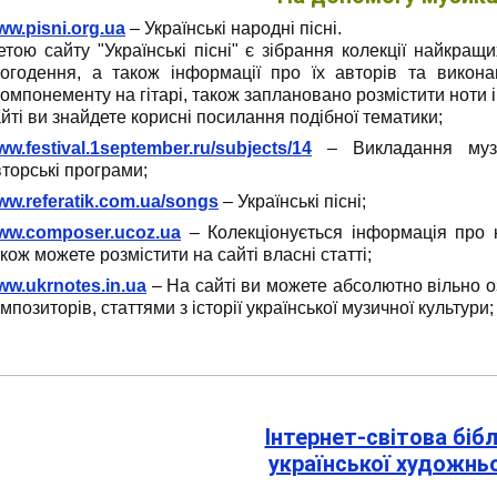
ww.pisni.org.ua
– Українські народні пісні.
тою сайту "Українські пісні" є зібрання колекції найкращ
ьогодення, а також інформації про їх авторів та викона
омпонементу на гітарі, також заплановано розмістити ноти 
йті ви знайдете корисні посилання подібної тематики;
w.festival.1september.ru/subjects/14
– Викладання музик
торські програми;
ww.referatik.com.ua/songs
– Українські пісні;
ww.composer.ucoz.ua
– Колекціонується інформація про к
кож можете розмістити на сайті власні статті;
ww.ukrnotes.in.ua
– На сайті ви можете абсолютно вільно о
мпозиторів, статтями з історії української музичної культури;
Інтернет-світова біб
української художньої