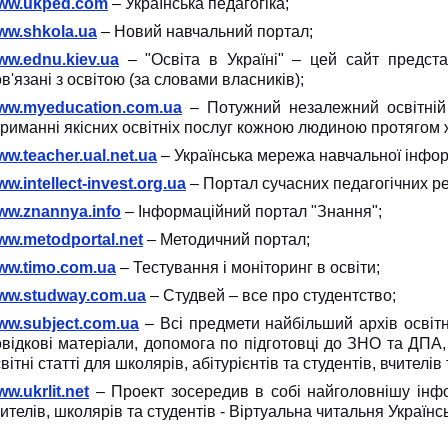
ww.ukped.com
– Українська педагогіка;
ww.shkola.ua
– Новий навчальний портал;
ww.ednu.kiev.ua
– "Освіта в Україні" – цей сайт предста
в'язані з освітою (за словами власників);
ww.myeducation.com.ua
– Потужний незалежний освітній
риманні якісних освітніх послуг кожною людиною протягом 
w.teacher.ual.net.ua
– Українська мережа навчальної інформа
w.intellect-invest.org.ua
– Портал сучасних педагогічних ре
ww.znannya.info
– Інформаційний портал "Знання";
ww.metodportal.net
– Методичний портал;
ww.timo.com.ua
– Тестування і моніторинг в освіти;
ww.studway.com.ua
– Студвей – все про студентство;
ww.subject.com.ua
– Всі предмети найбільший архів освітні
відкові матеріали, допомога по підготовці до ЗНО та ДПА,
вітні статті для школярів, абітурієнтів та студентів, вчителів 
w.ukrlit.net
– Проект зосередив в собі найголовнішу інфо
ителів, школярів та студентів - Віртуальна читальня Українсь