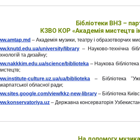
Бібліотеки ВНЗ – пар
КЗВО КОР «Академія мистецтв і
ww.amtap.md
– Академія музики, театру і образотворчих ми
w.knutd.edu.ua/university/library
– Науково-технічна бібл
хнологій та дизайну;
ww.nakkkim.edu.ua/science/biblioteka
– Наукова бібліотека 
мистецтв;
w.institute-culture.uz.ua/ua/biblioteka
– Бібліотека "Ужг
карпатської обласної ради;
w.sites.google.com/view/kkz-new-library
– Бібліотека Київс
ww.konservatoriya.uz
– Державна консерваторія Узбекистан
На допомогу музик