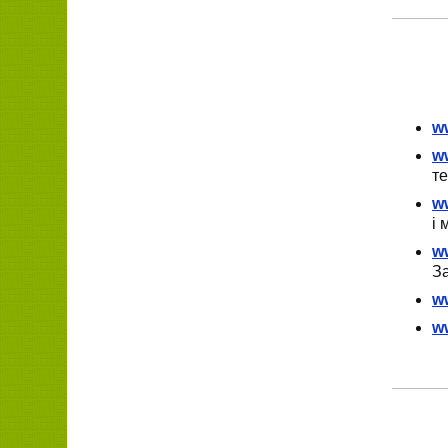
w
ww
те
w
і 
ww
За
ww
w