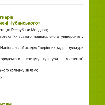
тнерів
мені Чубинського»
стецтв Республіки Молдова;
іотека Київського національного університету
Національної академії керівних кадрів культури
ородського інституту культури і мистецтв"
ького коледжу зв'язку;
у;
антам