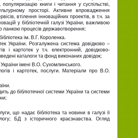
 популяризацію книги і читання у суспільстві,
культурному просторі. Активне впровадження
ісів, втілення інноваційних проектів, в т.ч. за
овацій у бібліотечній галузі України, важливою
вою ланкою процесів державотворення;
бліотека ім. В.Г. Короленка.
тек України. Розгалужена система довідково –
в і картотек у т.ч. електронний, довідково-
зведені каталоги та фонд виконаних довідок;
України імені В.О. Сухомлинського.
огів і картотек, послуги. Матеріали про В.О.
аїни.
ить до бібліотечної системи України та системи
ни;
уги, що надає бібліотека та новини в галузі її
алогу; БД з історичного краєзнавства. Огляд