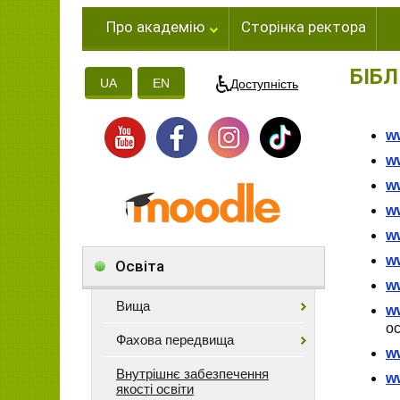
Про академію
Сторінка ректора
БІБ
UA
EN
Доступність
w
w
w
ww
w
w
Освіта
w
Вища
w
ос
Фахова передвища
w
Внутрішнє забезпечення
w
якості освіти