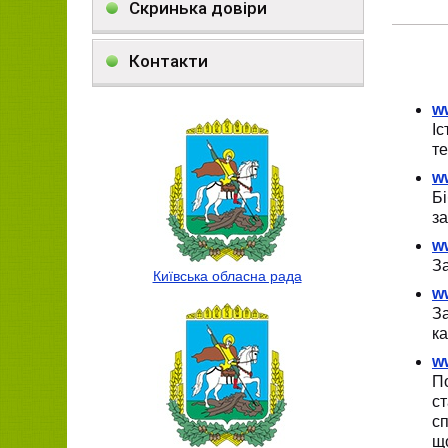
Скринька довіри
Контакти
w
Іс
те
w
Б
з
w
За
Київська обласна рада
ww
З
ка
w
П
с
с
щ