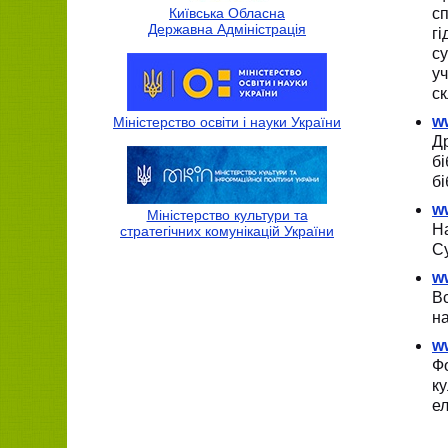
Київська Обласна
с
Державна Адмiнiстрацiя
г
су
уч
ск
w
Міністерство освіти і науки України
Д
б
бі
w
Міністерство культури та
Н
стратегічних комунікацій України
С
w
Вс
на
w
Фо
к
ел