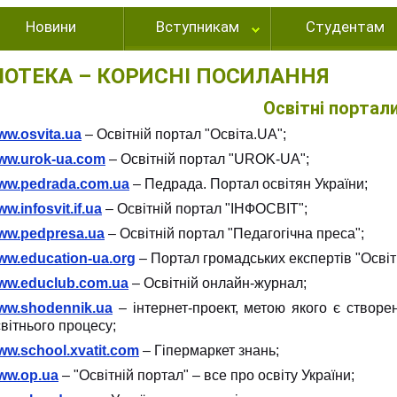
Новини
Вступникам
Студентам
ЛІОТЕКА – КОРИСНІ ПОСИЛАННЯ
Освітні портал
ww.osvita.ua
– Освітній портал "Освіта.UA";
ww.urok-ua.com
– Освітній портал "UROK-UA";
ww.pedrada.com.ua
– Педрада. Портал освітян України;
w.infosvit.if.ua
– Освітній портал "ІНФОСВІТ";
ww.pedpresa.ua
– Освітній портал "Педагогічна преса";
ww.education-ua.org
– Портал громадських експертів "Освіт
ww.educlub.com.ua
– Освітній онлайн-журнал;
ww.shodennik.ua
– інтернет-проект, метою якого є створен
вітнього процесу;
ww.school.xvatit.com
– Гіпермаркет знань;
ww.op.ua
– "Освітній портал" – все про освіту України;