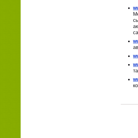
w
Ме
с
ак
са
ww
ав
w
w
та
w
ко