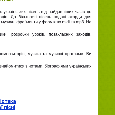
их українських пісень від найдавніших часів до
вців. До більшості пісень подані акорди для
і музичні фраґменти у форматах midi та mp3. На
и, розробки уроків, позакласних заходів,
омпозиторів, музика та музичні програми. Ви
знайомитися з нотами, біографіями українських
ліотека
 пісні