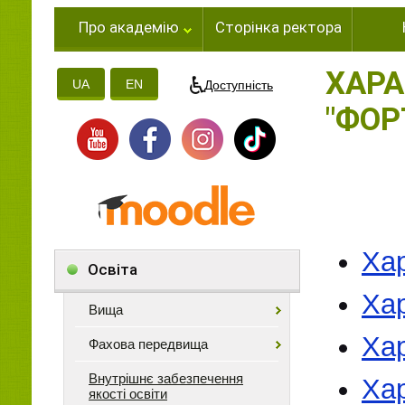
Про академію
Сторінка ректора
ХАРА
UA
EN
Доступність
"ФОР
Хар
Освіта
Хар
Вища
Ха
Фахова передвища
Внутрішнє забезпечення
Хар
якості освіти