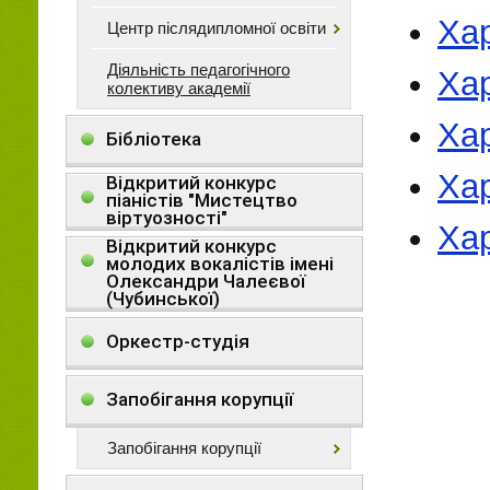
Хар
Центр післядипломної освіти
Діяльність педагогічного
Ха
колективу академії
Хар
Бібліотека
Хар
Відкритий конкурс
піаністів "Мистецтво
віртуозності"
Хар
Відкритий конкурс
молодих вокалістів імені
Олександри Чалеєвої
(Чубинської)
Оркестр-студія
Запобігання корупції
Запобігання корупції