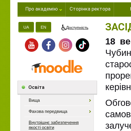
Про академію
Сторінка ректора
ЗАСІ
UA
EN
Доступність
18 ве
Чубин
старо
проре
керів
Освіта
Вища
Обго
Фахова передвища
само
Внутрішнє забезпечення
залуч
якості освіти