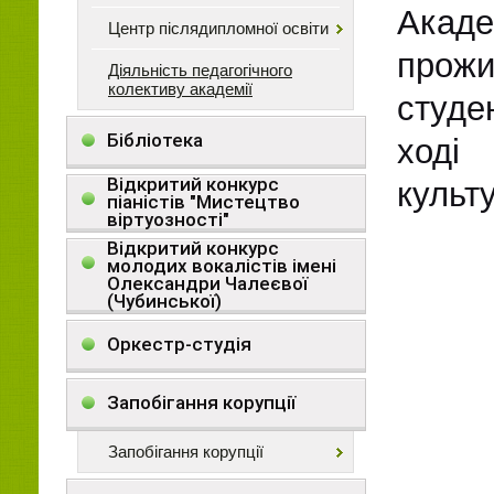
Акад
Центр післядипломної освіти
прожи
Діяльність педагогічного
колективу академії
студе
Бібліотека
ході 
Відкритий конкурс
культ
піаністів "Мистецтво
віртуозності"
Відкритий конкурс
молодих вокалістів імені
Олександри Чалеєвої
(Чубинської)
Оркестр-студія
Запобігання корупції
Запобігання корупції