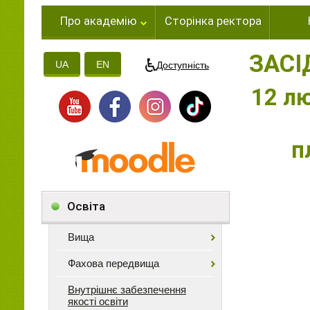
Про академію
Сторінка ректора
ЗАСІ
UA
EN
Доступність
12 лю
п
Освіта
Вища
Фахова передвища
Внутрішнє забезпечення
якості освіти