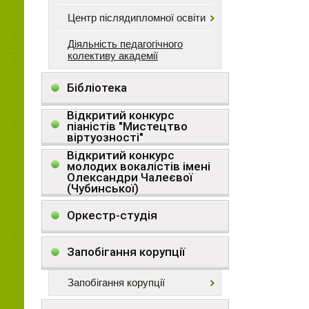
Центр післядипломної освіти
Діяльність педагогічного
колективу академії
Бібліотека
Відкритий конкурс
піаністів "Мистецтво
віртуозності"
Відкритий конкурс
молодих вокалістів імені
Олександри Чалеєвої
(Чубинської)
Оркестр-студія
Запобігання корупції
Запобігання корупції