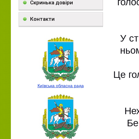
голо
Скринька довіри
Контакти
У ст
ньом
Це го
Київська обласна рада
Нех
Бе