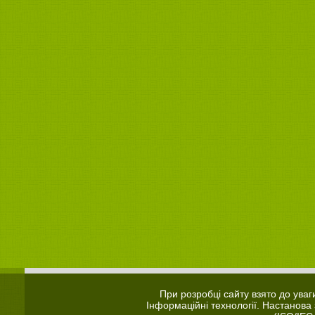
При розробці сайту взято до ува
Інформаційні технології. Настанова