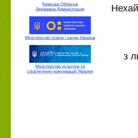
Київська Обласна
Нехай
Державна Адмiнiстрацiя
Міністерство освіти і науки України
з л
Міністерство культури та
стратегічних комунікацій України