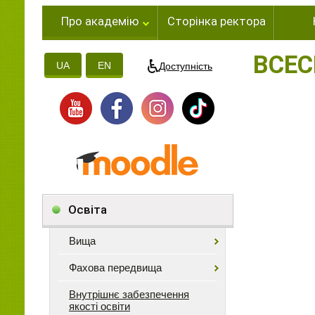
Про академію
Сторінка ректора
ВСЕС
UA
EN
Доступність
Освіта
Вища
Фахова передвища
Внутрішнє забезпечення
якості освіти