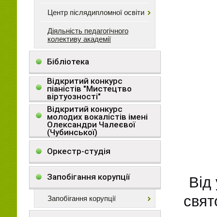
Центр післядипломної освіти
Діяльність педагогічного
колективу академії
Бібліотека
Відкритий конкурс
піаністів "Мистецтво
віртуозності"
Відкритий конкурс
молодих вокалістів імені
Олександри Чалеєвої
(Чубинської)
Оркестр-студія
Запобігання корупції
Від
свят
Запобігання корупції