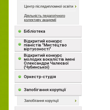
Центр післядипломної освіти
Діяльність педагогічного
колективу академії
Бібліотека
Відкритий конкурс
піаністів "Мистецтво
віртуозності"
Відкритий конкурс
молодих вокалістів імені
Олександри Чалеєвої
(Чубинської)
Оркестр-студія
Запобігання корупції
Запобігання корупції