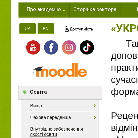
Про академію
Сторінка ректора
«УКР
UA
EN
Доступність
Так н
допо
практ
сучас
форма
Освіта
Вища
Рецен
Фахова передвища
відм
Внутрішнє забезпечення
якості освіти