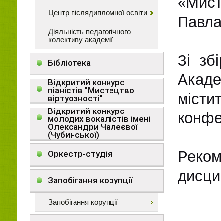
«Мист
Центр післядипломної освіти
Павла
Діяльність педагогічного
колективу академії
Зі зб
Бібліотека
Акаде
Відкритий конкурс
піаністів "Мистецтво
місти
віртуозності"
Відкритий конкурс
конфе
молодих вокалістів імені
Олександри Чалеєвої
(Чубинської)
Реко
Оркестр-студія
дисци
Запобігання корупції
Запобігання корупції