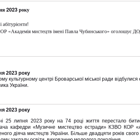
ня 2023 року
 абітурієнти!
ОР «Академія мистецтв імені Павла Чубинського» оголошує 
ня 2023 року
ому культурному центрі Броварської міської ради відбулися 
ика України.
ня 2023 року
ні 25 липня 2023 року на 74 році життя перестало бит
вача кафедри «Музичне мистецтво естради» КЗВО КОР «А
еного діяча мистецтв України. Більше двадцяти років свог
ому закладу освіти, вихованню молодого покоління.