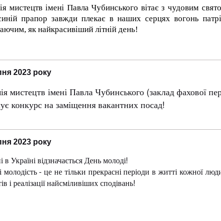
ія мистецтв імені Павла Чубинського вітає з чудовим свя
синій прапор завжди плекає в наших серцях вогонь патрі
аючим, як найкрасивіший літній день!
пня 2023 року
ія мистецтв імені Павла Чубинського (заклад фахової пер
ує конкурс на заміщення вакантних посад!
пня 2023 року
 в Україні відзначається День молоді!
і молодість - це не тільки прекрасні періоди в житті кожної лю
ів і реалізації найсміливіших сподівань!