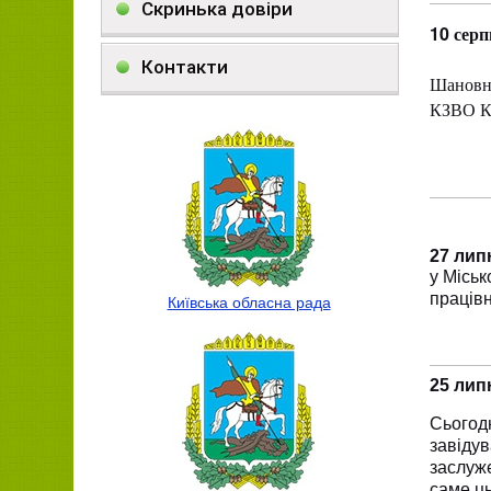
Скринька довіри
1
0 серп
Контакти
Шановні
КЗВО К
27 лип
у Міськ
працівн
Київська обласна рада
25 лип
Сьогод
завіду
заслуж
саме ць