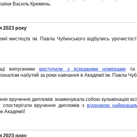
раїни Василь Кремень.
я 2023 року
емії мистецтв ім. Павла Чубинського відбулись урочистост
ащі випускники
виступили з яскравими номерами
та 
оналізм набутий за роки навчання в Академії ім. Павла Чуб
ія вручення дипломів знаменувала собою кульмінацію всієї
о спостерігати вручення дипломів з
відзнакою найкращи
к Академії!
я 2023 року