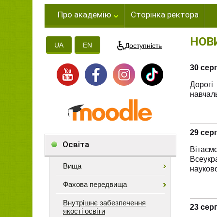
Про академію
Сторінка ректора
НОВ
UA
EN
Доступність
30 сер
Дорогі
навчаль
29 сер
Освіта
Вітаєм
Всеукр
Вища
науково
Фахова передвища
Внутрішнє забезпечення
23 сер
якості освіти