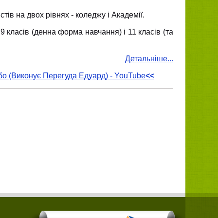
стів на двох рівнях - коледжу і Академії.
 класів (денна форма навчання) і 11 класів (та
Детальні
ше...
бо (Виконує Перегуда Едуард) - YouTube
<<