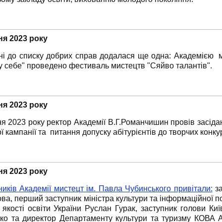
ня 2023 року
ні до списку добрих справ додалася ще одна: Академією м
у себе" проведено фестиваль мистецтв "Сяйво талантів".
ня 2023 року
я 2023 року ректор Академії В.Г.Романчишин провів засідан
ї кампанії та питання допуску абітурієнтів до творчих конкур
ня 2023 року
иків Академії мистецт ім. Павла Чубинського привітали:
за
а, перший заступник міністра культури та інформаційної п
якості освіти України Руслан Гурак, заступник голови Киї
ко та директор Департаменту культури та туризму КОВА А