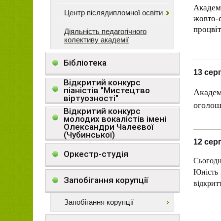
Академ
Центр післядипломної освіти
жовто-
процвіт
Діяльність педагогічного
колективу академії
Бібліотека
13 сер
Відкритий конкурс
Академ
піаністів "Мистецтво
віртуозності"
оголош
Відкритий конкурс
молодих вокалістів імені
Олександри Чалеєвої
(Чубинської)
12 сер
Оркестр-студія
Сьогодні
Юність 
Запобігання корупції
відкритт
Запобігання корупції