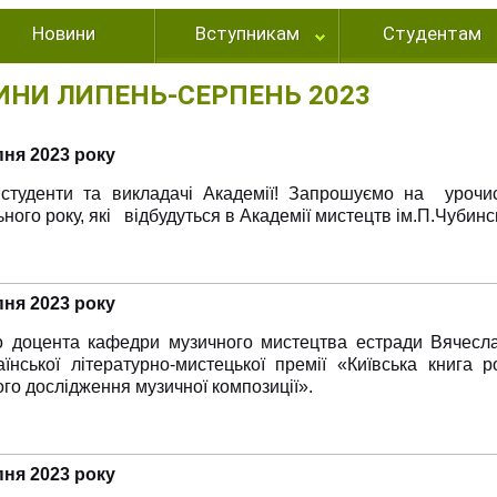
Новини
Вступникам
Студентам
ИНИ ЛИПЕНЬ-СЕРПЕНЬ 2023
пня 2023 року
 студенти та викладачі Академії! Запрошуємо на урочис
ного року, які відбудуться в Академії мистецтв ім.П.Чубинс
пня 2023 року
о доцента кафедри музичного мистецтва естради Вячесл
аїнської літературно-мистецької премії «Київська книга р
го дослідження музичної композиції».
пня 2023 року