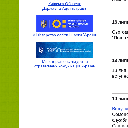
Київська Обласна
Державна Адмiнiстрацiя
16 лип
Сьогод
Міністерство освіти і науки України
"Повір 
13 лип
Міністерство культури та
стратегічних комунікацій України
13 липн
вступно
10 лип
Випускн
Семенов
служби 
Осипен