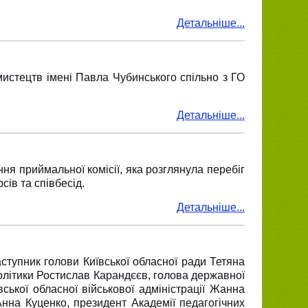
Детальніше...
истецтв імені Павла Чубинського спільно з ГО
Детальніше...
ня приймальної комісії, яка розглянула перебіг
сів та співбесід.
Детальніше...
ступник голови Київської обласної ради Тетяна
олітики Ростислав Карандєєв, голова державної
вської обласної військової адміністрації Жанна
нна Куценко, президент Академії педагогічних