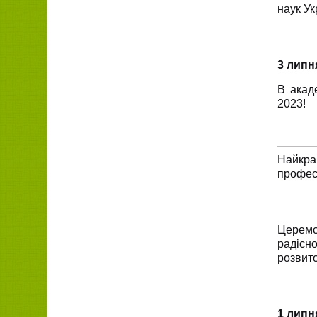
наук Ук
3 липн
В акад
2023!
Найкр
професі
Церемон
радісн
розвито
1 липн