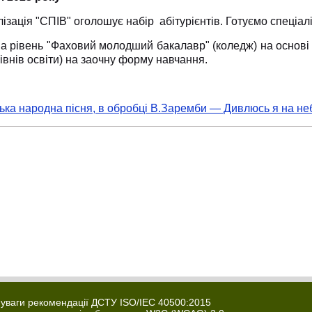
ізація "СПІВ" оголошує набір абітурієнтів. Готуємо спеціалі
а рівень "Фаховий молодший бакалавр" (коледж) на основі 9
івнів освіти) на заочну форму навчання.
ька народна пісня, в обробці В.Заремби — Дивлюсь я на не
о уваги рекомендації ДСТУ ISO/IEC 40500:2015