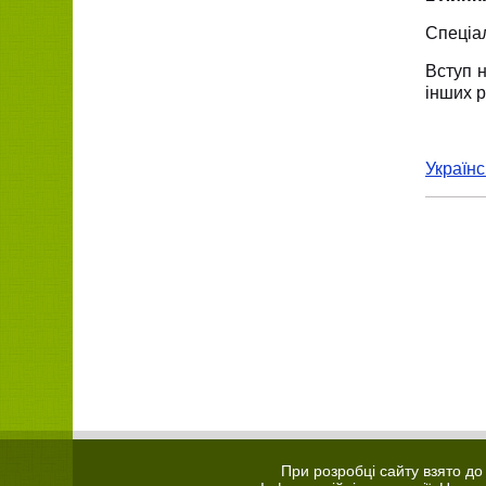
Спеціал
Вступ н
інших р
Українс
При розробці сайту взято д