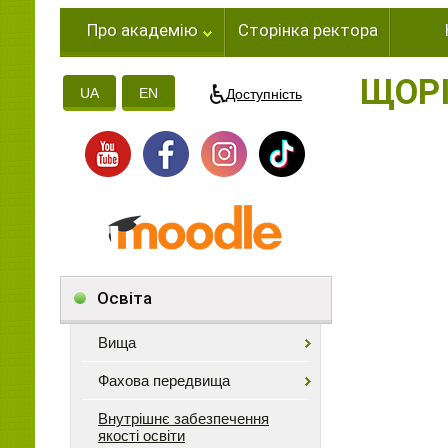
Про академію
Сторінка ректора
ЩОРІ
UA
EN
Доступність
Освіта
Вища
Фахова передвища
Внутрішнє забезпечення
якості освіти