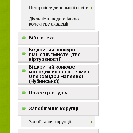
Центр післядипломної освіти
Діяльність педагогічного
колективу академії
Бібліотека
Відкритий конкурс
піаністів "Мистецтво
віртуозності"
Відкритий конкурс
молодих вокалістів імені
Олександри Чалеєвої
(Чубинської)
Оркестр-студія
Запобігання корупції
Запобігання корупції