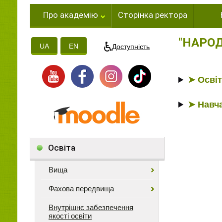
Про академію
Сторінка ректора
"НАРОД
UA
EN
Доступність
➤ Осві
➤ Навч
Освіта
Вища
Фахова передвища
Внутрішнє забезпечення
якості освіти