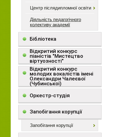
Центр післядипломної освіти
Діяльність педагогічного
колективу академії
Бібліотека
Відкритий конкурс
піаністів "Мистецтво
віртуозності"
Відкритий конкурс
молодих вокалістів імені
Олександри Чалеєвої
(Чубинської)
Оркестр-студія
Запобігання корупції
Запобігання корупції